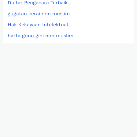
Daftar Pengacara Terbaik
gugatan cerai non muslim
Hak Kekayaan Intelektual
harta gono gini non muslim
Hukum hutang piutang
Hukum Keluarga
Hukum Lingkungan
izin usaha pertambangan (IUP)
Jasa Hukum
Jasa Pengacara Online
Kantor Hukum
Kepailitan
Ketenagakerjaan