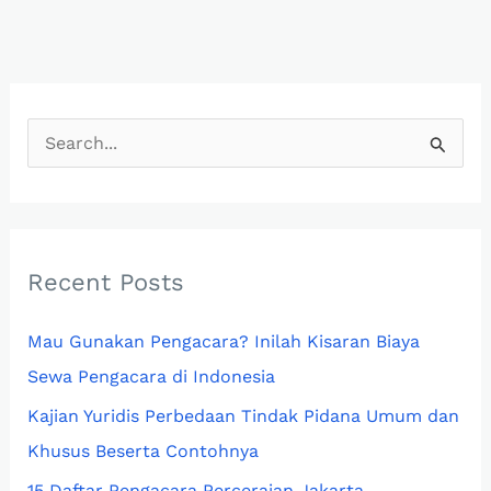
S
e
a
r
c
Recent Posts
h
Mau Gunakan Pengacara? Inilah Kisaran Biaya
f
Sewa Pengacara di Indonesia
o
r
Kajian Yuridis Perbedaan Tindak Pidana Umum dan
:
Khusus Beserta Contohnya
15 Daftar Pengacara Perceraian Jakarta