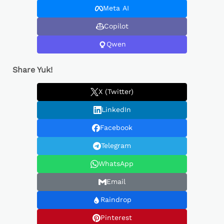
Meta AI
Copilot
Qwen
Share Yuk!
X (Twitter)
LinkedIn
Facebook
Telegram
WhatsApp
Email
Raindrop
Pinterest