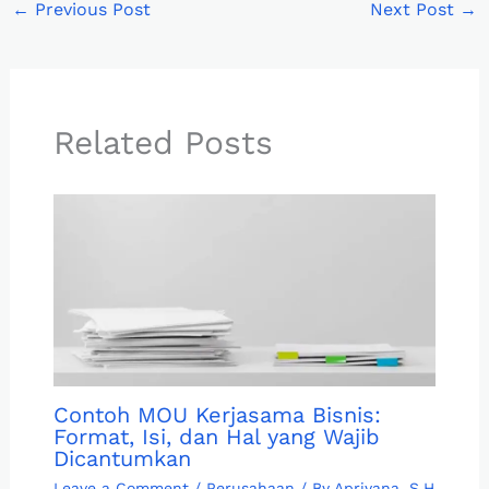
←
Previous Post
Next Post
→
Related Posts
Contoh MOU Kerjasama Bisnis:
Format, Isi, dan Hal yang Wajib
Dicantumkan
Leave a Comment
/
Perusahaan
/ By
Apriyana. S.H