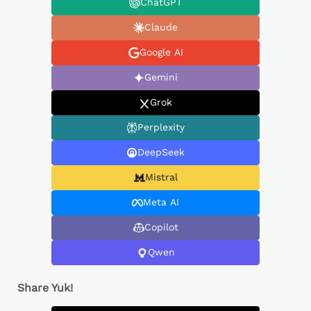
ChatGPT
Claude
Google AI
Gemini
Grok
Perplexity
DeepSeek
Mistral
Meta AI
Copilot
Qwen
Share Yuk!