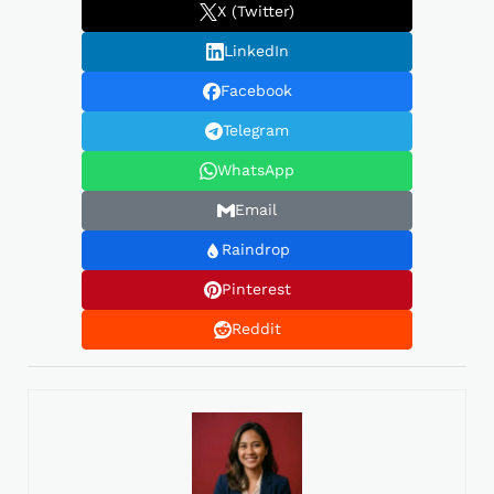
X (Twitter)
LinkedIn
Facebook
Telegram
WhatsApp
Email
Raindrop
Pinterest
Reddit