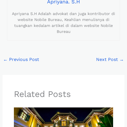
Apriyana. S.H
Apriyana S.H Adalah advokat dan juga kontributor di
website Nobile Bureau, Keahlian menulisnya di
tuangkan kedalam artikel di dalam website Nobile
Bureau
←
Previous Post
Next Post
→
Related Posts