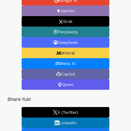
Google AI
Gemini
Grok
Perplexity
DeepSeek
Mistral
Meta AI
Copilot
Qwen
Share Yuk!
X (Twitter)
LinkedIn