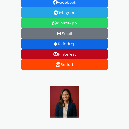
Facebook
Telegram
WhatsApp
Email
Raindrop
Pinterest
Reddit