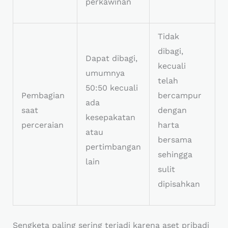
perkawinan
Tidak
dibagi,
Dapat dibagi,
kecuali
umumnya
telah
50:50 kecuali
Pembagian
bercampur
ada
saat
dengan
kesepakatan
perceraian
harta
atau
bersama
pertimbangan
sehingga
lain
sulit
dipisahkan
Sengketa paling sering terjadi karena aset pribadi