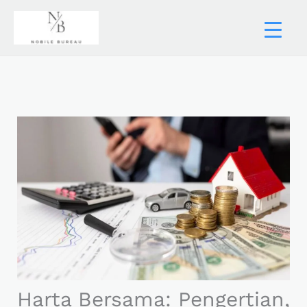
Skip
to
content
Harta Bersama: Pengertian,