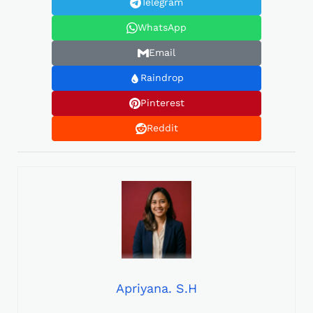
Telegram
WhatsApp
Email
Raindrop
Pinterest
Reddit
Apriyana. S.H