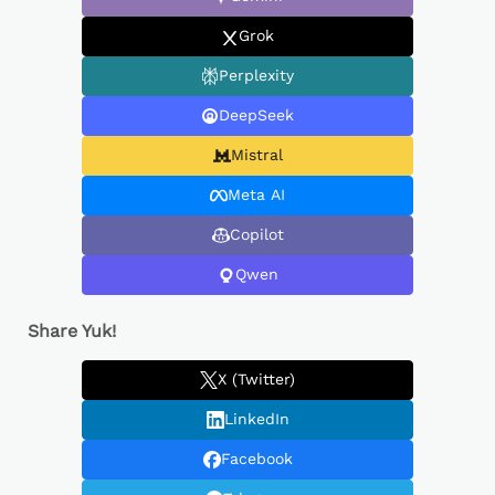
Grok
Perplexity
DeepSeek
Mistral
Meta AI
Copilot
Qwen
Share Yuk!
X (Twitter)
LinkedIn
Facebook