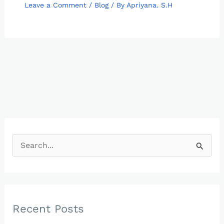
Leave a Comment
/
Blog
/ By
Apriyana. S.H
S
e
a
r
c
Recent Posts
h