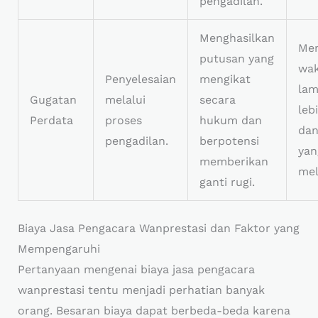
pengadilan.
Menghasilkan
Me
putusan yang
wak
Penyelesaian
mengikat
lam
Gugatan
melalui
secara
leb
Perdata
proses
hukum dan
dan
pengadilan.
berpotensi
yan
memberikan
mel
ganti rugi.
Biaya Jasa Pengacara Wanprestasi dan Faktor yang
Mempengaruhi
Pertanyaan mengenai biaya jasa pengacara
wanprestasi tentu menjadi perhatian banyak
orang. Besaran biaya dapat berbeda-beda karena