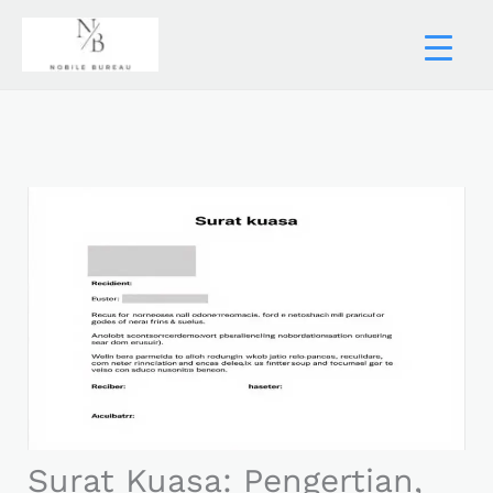
Skip
to
content
Surat Kuasa: Pengertian,