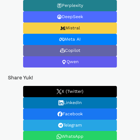
Perplexity
DeepSeek
Mistral
Meta AI
Copilot
Qwen
Share Yuk!
X (Twitter)
LinkedIn
Facebook
Telegram
WhatsApp