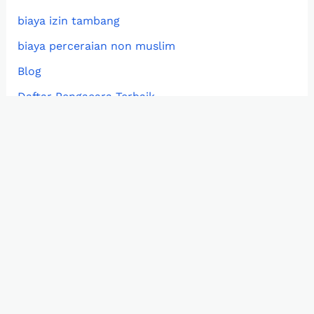
biaya izin tambang
biaya perceraian non muslim
Blog
Daftar Pengacara Terbaik
gugatan cerai non muslim
Hak Kekayaan Intelektual
harta gono gini non muslim
Hukum hutang piutang
Hukum Keluarga
Hukum Lingkungan
izin usaha pertambangan (IUP)
Jasa Hukum