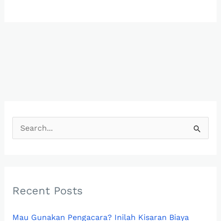
S
e
a
r
c
Recent Posts
h
Mau Gunakan Pengacara? Inilah Kisaran Biaya
f